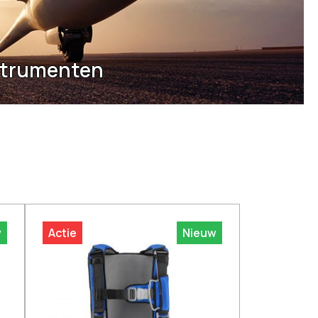
strumenten
w
Actie
Nieuw