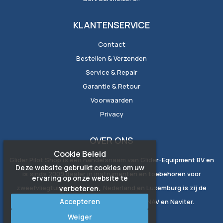
KLANTENSERVICE
Contact
Bestellen & Verzenden
Service & Repair
Garantie & Retour
Voorwaarden
Privacy
OVER ONS
Cookie Beleid
Glider Pilot Shop is een handelsnaam van Glider-Equipment BV en
Deze website gebruikt cookies om uw
is sinds 2009 dealer in instrumenten en toebehoren voor
ervaring op onze website te
zweefvliegtuigen. In België, Nederland en Luxemburg is zij de
verbeteren.
Accepteren
exclusieve vertegenwoordiger van LXNAV en Naviter.
Weiger