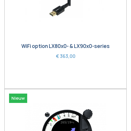
WiFi option LX80x0- & LX90x0-series
€ 363,00
In winkelwagen
Nieuw