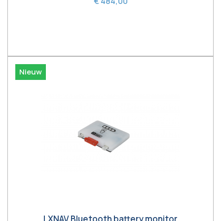
€ 484,00
In winkelwagen
Nieuw
LXNAV Bluetooth battery monitor