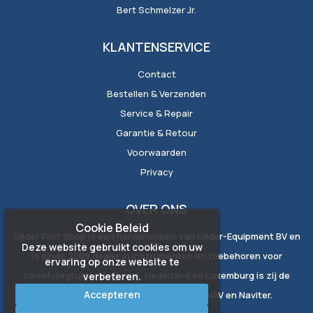
Bert Schmelzer Jr.
KLANTENSERVICE
Contact
Bestellen & Verzenden
Service & Repair
Garantie & Retour
Voorwaarden
Privacy
OVER ONS
Cookie Beleid
Glider Pilot Shop is een handelsnaam van Glider-Equipment BV en
Deze website gebruikt cookies om uw
is sinds 2009 dealer in instrumenten en toebehoren voor
ervaring op onze website te
zweefvliegtuigen. In België, Nederland en Luxemburg is zij de
verbeteren.
Accepteren
exclusieve vertegenwoordiger van LXNAV en Naviter.