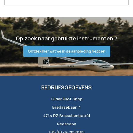
Op zoek naar gebruikte instrumenten ?
Ontdek hier wat we in de aanbieding hebben
BEDRIJFSGEGEVENS
Glider Pilot Shop
Bredasebaan 4
4744 RZ Bosschenhoofd
Nederland
+31-(0)76-2059169