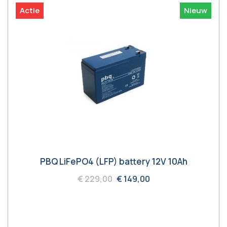
Actie
Nieuw
PBQ LiFePO4 (LFP) battery 12V 10Ah
€ 229,00
€ 149,00
In winkelwagen