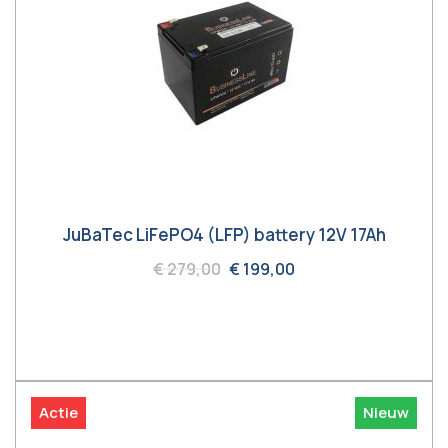
JuBaTec LiFePO4 (LFP) battery 12V 17Ah
€ 279,00
€ 199,00
In winkelwagen
Actie
Nieuw