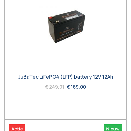
JuBaTec LiFePO4 (LFP) battery 12V 12Ah
€ 249,01
€ 169,00
In winkelwagen
Actie
Nieuw