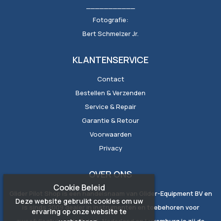
___________
Fotografie:
Bert Schmelzer Jr.
KLANTENSERVICE
Contact
Bestellen & Verzenden
Service & Repair
Garantie & Retour
Voorwaarden
Privacy
OVER ONS
Cookie Beleid
Glider Pilot Shop is een handelsnaam van Glider-Equipment BV en
Deze website gebruikt cookies om uw
is sinds 2009 dealer in instrumenten en toebehoren voor
ervaring op onze website te