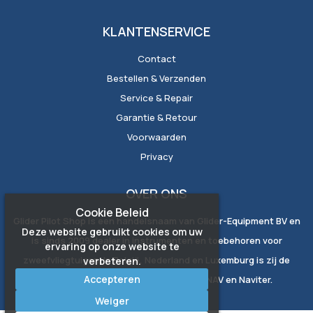
KLANTENSERVICE
Contact
Bestellen & Verzenden
Service & Repair
Garantie & Retour
Voorwaarden
Privacy
OVER ONS
Cookie Beleid
Glider Pilot Shop is een handelsnaam van Glider-Equipment BV en
Deze website gebruikt cookies om uw
is sinds 2009 dealer in instrumenten en toebehoren voor
ervaring op onze website te
zweefvliegtuigen. In België, Nederland en Luxemburg is zij de
verbeteren.
Accepteren
exclusieve vertegenwoordiger van LXNAV en Naviter.
Weiger