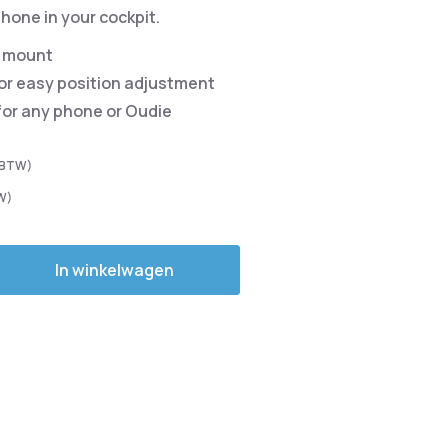
one in your cockpit.
p mount
for easy position adjustment
 for any phone or Oudie
In winkelwagen