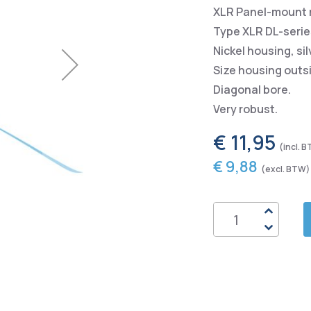
XLR Panel-mount m
Type XLR DL-series
Nickel housing, si
Size housing ou
Diagonal bore.
Very robust.
€ 11,95
€ 9,88