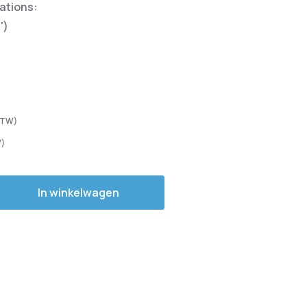
cations:
')
In winkelwagen