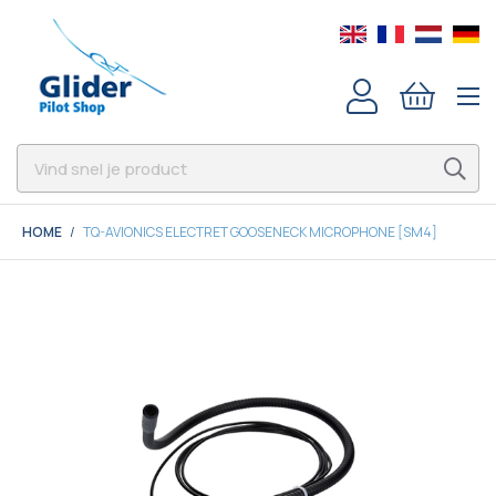
HOME
TQ-AVIONICS ELECTRET GOOSENECK MICROPHONE [SM4]