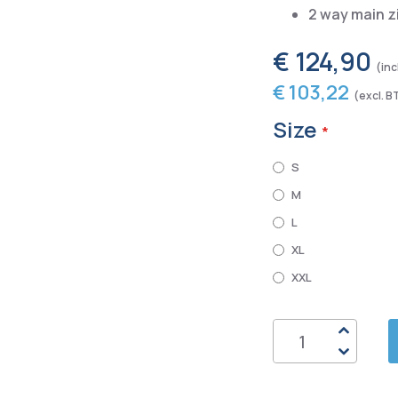
2 way main zi
€ 124,90
€ 103,22
Size
S
M
L
XL
XXL