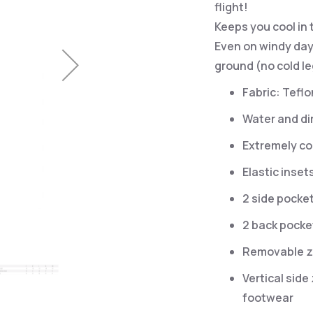
flight!
Keeps you cool in
Even on windy days
ground (no cold le
Fabric: Teflo
Water and dir
Extremely co
Elastic inset
2 side pocke
2 back pocke
Removable zi
Vertical side
footwear